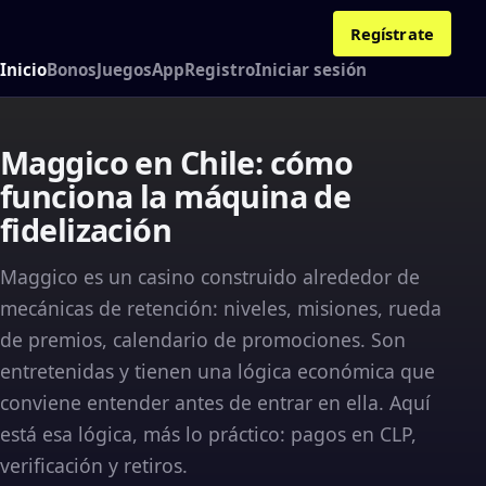
Regístrate
Inicio
Bonos
Juegos
App
Registro
Iniciar sesión
Maggico en Chile: cómo
funciona la máquina de
fidelización
Maggico es un casino construido alrededor de
mecánicas de retención: niveles, misiones, rueda
de premios, calendario de promociones. Son
entretenidas y tienen una lógica económica que
conviene entender antes de entrar en ella. Aquí
está esa lógica, más lo práctico: pagos en CLP,
verificación y retiros.